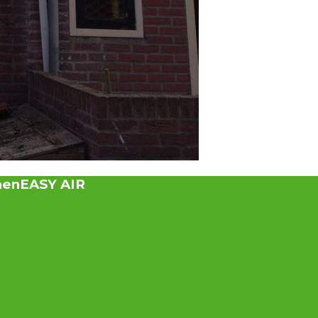
men
EASY AIR