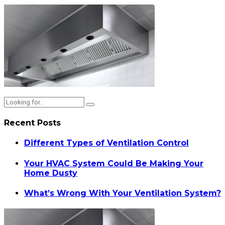
Recent Posts
Different Types of Ventilation Control
Your HVAC System Could Be Making Your
Home Dusty
What’s Wrong With Your Ventilation System?