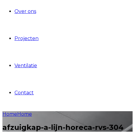
Over ons
Projecten
Ventilatie
Contact
Home
Home
afzuigkap-a-lijn-horeca-rvs-304