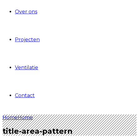
Over ons
Projecten
Ventilatie
Contact
Home
Home
title-area-pattern