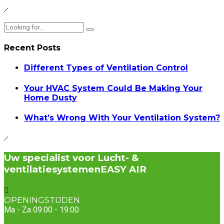
Recent Posts
Different Types of Ventilation Control
Your HVAC System Could Be Making Your
Home Dusty
What’s Wrong With Your Ventilation System?
Uw specialist voor Lucht- &
ventilatiesystemen
EASY AIR
OPENINGSTIJDEN
Ma - Za 09.00 - 19:00