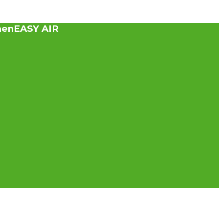
men
EASY AIR