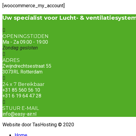
[woocommerce_my_account]
Uw specialist voor Lucht- & ventilatiesyste
OPENINGSTIJDEN
Ma - Za 09.00 - 19:00
Zondag gesloten
ADRES
Zwijndrechtsestraat 55
3073RL Rotterdam
24 x 7 Bereikbaar
+31 85 560 56 10
+31 6 19 64 47 28
STUUR E-MAIL
info@easy-air.nl
Website door TasHosting © 2020
Home