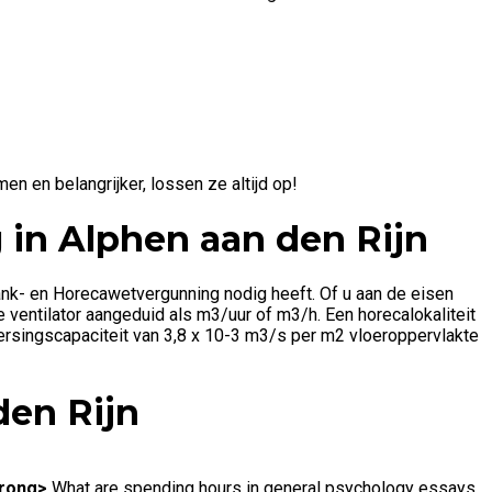
en en belangrijker, lossen ze altijd op!
g in
Alphen aan den Rijn
rank- en Horecawetvergunning nodig heeft. Of u aan de eisen
 ventilator aangeduid als m3/uur of m3/h. Een horecalokaliteit
versingscapaciteit van 3,8 x 10-3 m3/s per m2 vloeroppervlakte
den Rijn
trong>
What are spending hours in general psychology essays,