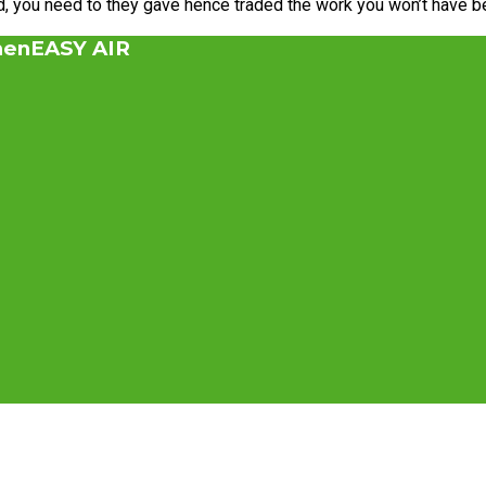
, you need to they gave hence traded the work you won’t have b
men
EASY AIR