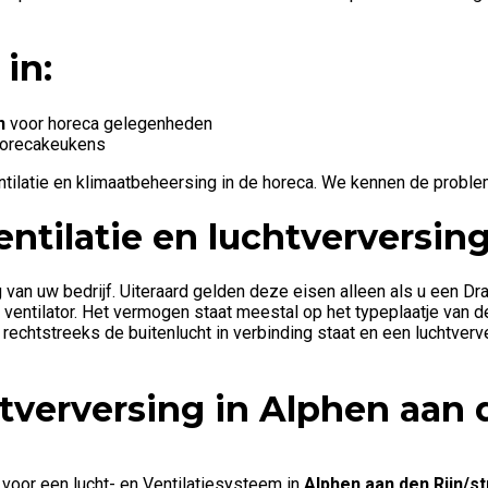
 in:
n
voor horeca gelegenheden
 horecakeukens
ntilatie en klimaatbeheersing in de horeca. We kennen de problem
ntilatie en luchtverversin
g van uw bedrijf. Uiteraard gelden deze eisen alleen als u een D
 ventilator. Het vermogen staat meestal op het typeplaatje van de
rechtstreeks de buitenlucht in verbinding staat en een luchtver
htverversing in
Alphen aan 
 voor een lucht- en Ventilatiesysteem in
Alphen aan den Rijn/s