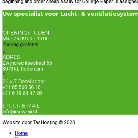
beginning and order cheap essay for College Paper is assigned
Uw specialist voor Lucht- & ventilatiesyste
OPENINGSTIJDEN
Ma - Za 09.00 - 19:00
Zondag gesloten
ADRES
Zwijndrechtsestraat 55
3073RL Rotterdam
24 x 7 Bereikbaar
+31 85 560 56 10
+31 6 19 64 47 28
STUUR E-MAIL
info@easy-air.nl
Website door TasHosting © 2020
Home