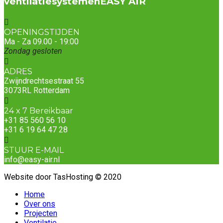
ventilatiesystemen
EASY AIR
OPENINGSTIJDEN
Ma - Za 09.00 - 19:00
Zondag gesloten
ADRES
Zwijndrechtsestraat 55
3073RL Rotterdam
24 x 7 Bereikbaar
+31 85 560 56 10
+31 6 19 64 47 28
STUUR E-MAIL
info@easy-air.nl
Website door TasHosting © 2020
Home
Over ons
Projecten
Ventilatie